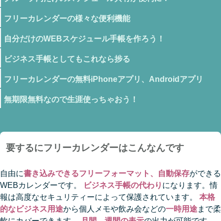
フリーカレンダーの様々な便利機能
自分だけのWEBスケジュール手帳を作ろう！
ビジネス手帳としてもこれなら捗る
フリーカレンダーの無料iPhoneアプリ、Androidアプリ
無期限無料なので生涯使っちゃおう！
要するにフリーカレンダーはこんなんです
自由に
書き込みできるフリーフォーマット、自動保存
ができる
WEBカレンダーです。
ビジネス手帳の代わり
になります。情
報は高度なセキュリティーによって保護されています。
本格
的なビジネス用途
から個人メモや飲み会などの
一時用途
まで柔
軟にカバーできます。
月間、週間の表示
の出力が可能です。